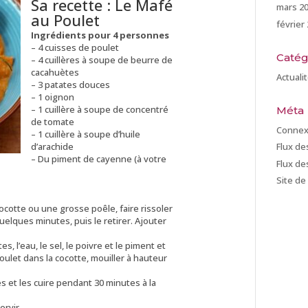
Sa recette : Le Mafé
mars 2
au Poulet
février
Ingrédients pour 4 personnes
– 4 cuisses de poulet
Catég
– 4 cuillères à soupe de beurre de
cacahuètes
Actuali
– 3 patates douces
– 1 oignon
– 1 cuillère à soupe de concentré
Méta
de tomate
Connex
– 1 cuillère à soupe d’huile
d’arachide
Flux de
– Du piment de cayenne (à votre
Flux d
Site d
cotte ou une grosse poêle, faire rissoler
uelques minutes, puis le retirer. Ajouter
 l’eau, le sel, le poivre et le piment et
oulet dans la cocotte, mouiller à hauteur
 et les cuire pendant 30 minutes à la
ervir.