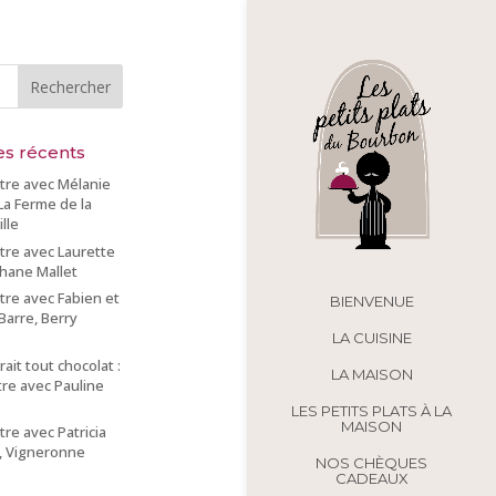
les récents
tre avec Mélanie
 La Ferme de la
lle
re avec Laurette
hane Mallet
re avec Fabien et
BIENVENUE
Barre, Berry
LA CUISINE
rait tout chocolat :
LA MAISON
re avec Pauline
r
LES PETITS PLATS À LA
MAISON
re avec Patricia
, Vigneronne
NOS CHÈQUES
CADEAUX