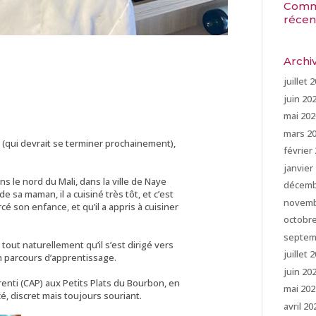
Comm
récen
Archi
juillet 
juin 20
mai 202
mars 2
 (qui devrait se terminer prochainement),
février
janvier
ns le nord du Mali, dans la ville de Naye
décemb
de sa maman, il a cuisiné très tôt, et c’est
novemb
cé son enfance, et qu’il a appris à cuisiner
octobr
septem
 tout naturellement qu’il s’est dirigé vers
juillet 
un parcours d’apprentissage.
juin 20
nti (CAP) aux Petits Plats du Bourbon, en
mai 202
cé, discret mais toujours souriant.
avril 20