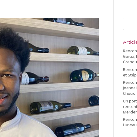
Artic
Rencon
Garcia,
Grenoui
Rencont
et Stép
Rencont
Joanna 
Choux
Un port
rencont
Mercie
Rencont
Luneau