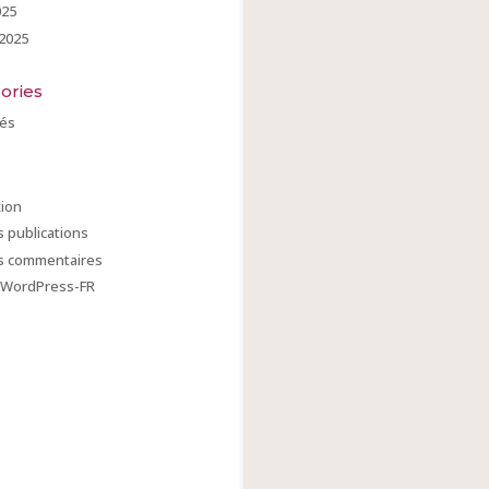
025
 2025
ories
tés
ion
s publications
es commentaires
e WordPress-FR