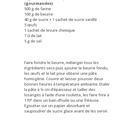
(gourmandes)
500 g de farine
100 g de beurre
40 g de sucre + 1 sachet de sucre vanillé
5 œufs
1 sachet de levure chimique
7 cl de lait
5 g de sel
Faire fondre le beurre, mélanger tous les
ingrédients secs puis ajouter le beurre fondu,
les œufs et le lait pour obtenir une pâte
homogène. Couvrir et laisser pousser deux
bonnes heures à température ambiante. Etaler
la pâte à ½ cm d’épaisseur et tailler des
losanges à l’aide d’une roulette, les faire frire à
170° dans un bain d’huile ou une friteuse.
Egoutter sur un papier absorbant et
saupoudrer de sucre glace avant de les servir.