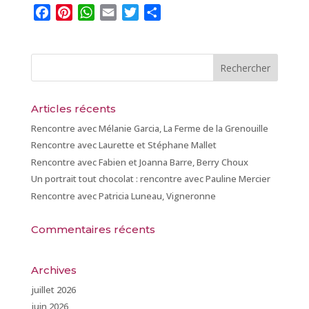
F
P
W
E
T
P
a
i
h
m
w
a
c
n
a
a
i
r
e
t
t
i
t
t
b
e
s
l
t
a
o
r
A
e
g
Articles récents
o
e
p
r
e
k
s
p
r
Rencontre avec Mélanie Garcia, La Ferme de la Grenouille
t
Rencontre avec Laurette et Stéphane Mallet
Rencontre avec Fabien et Joanna Barre, Berry Choux
Un portrait tout chocolat : rencontre avec Pauline Mercier
Rencontre avec Patricia Luneau, Vigneronne
Commentaires récents
Archives
juillet 2026
juin 2026